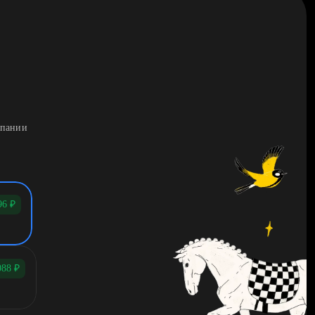
мпании
96
₽
088
₽