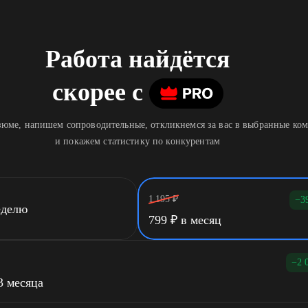
Работа найдётся
скорее
c
юме, напишем сопроводительные, откликнемся за вас в выбранные ко
и покажем статистику по конкурентам
1 195
₽
−3
еделю
799
₽
в месяц
−2 
3 месяца