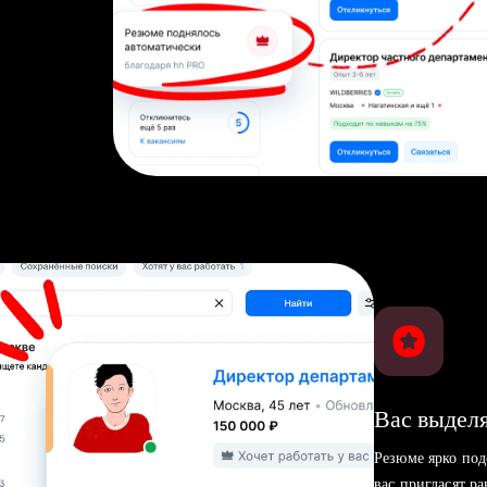
Вас выделя
Резюме ярко под
вас пригласят р