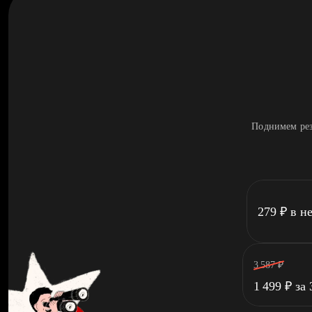
Поднимем рез
279
₽
в н
3 587
₽
1 499
₽
за 