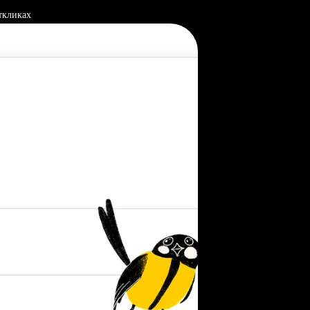
ткликах