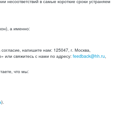
и несоответствий в самые короткие сроки устраняем
он), а именно:
ь согласие, напишите нам: 125047, г. Москва,
р» или свяжитесь с нами по адресу:
feedback@hh.ru
,
итаете, что мы:
а
).