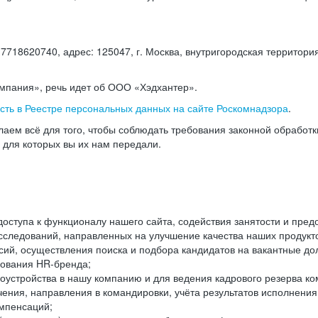
18620740, адрес: 125047, г. Москва, внутригородская территория
омпания», речь идет об ООО «Хэдхантер».
есть в Реестре персональных данных на сайте Роскомнадзора
.
аем всё для того, чтобы соблюдать требования законной обработ
, для которых вы их нам передали.
ступа к функционалу нашего сайта, содействия занятости и пред
следований, направленных на улучшение качества наших продуктов
ий, осуществления поиска и подбора кандидатов на вакантные дол
ования HR-бренда;
оустройства в нашу компанию и для ведения кадрового резерва ко
чения, направления в командировки, учёта результатов исполнени
омпенсаций;