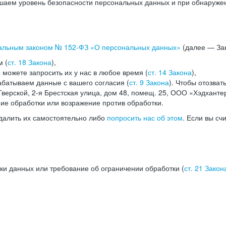
аем уровень безопасности персональных данных и при обнаружени
альным законом №
152-ФЗ
«О персональных данных»
(далее — Зак
м (
ст. 18 Закона
),
можете запросить их у нас в любое время (
ст. 14 Закона
),
абатываем данные с вашего согласия (
ст. 9 Закона
). Чтобы отозват
верской, 2-я Брестская улица, дом 48, помещ. 25, ООО «Хэдханте
ние обработки или возражение против обработки.
далить их самостоятельно либо
попросить нас об этом
. Если вы сч
ки данных или требование об ограничении обработки (
ст. 21 Закон