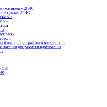
ников продаж 2ГИС
OMNI»
ора
 расти
-8 локаций для работы и вдохновения
OIS