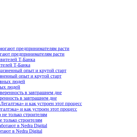
гают предпринимателям расти
ителей Т-Банка
зненный опыт и крутой старт
ных людей
ренность в завтрашнем дне
галтэка» и как устроен этот процесс
е только строителям
ают в Nedra Digital