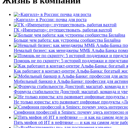
Жизнь в компании
«Каргилл» в России: почва для роста
ГК «Император»: путешествовать, работая вахтой
Больше чем работа: как устроены сообщества Билайна
Немалый бизнес: как менеджеры ММБ Альфа-Банка помо
Помощь не по скрипту: 5 историй поддержки и представ
Как работают в контакт-центре Альфа-Банка: богатый жи
Мобильный банкир в Альфа-Банке: профессия для актив
Формула стабильности Донстрой: масштаб, команда и уве
Не только юристы: кто развивает цифровые продукты «Ле
Симфония профессий в Sminex: почему здесь интересно н
Пять мифов об ИТ в нефтянке — и как на самом деле работ