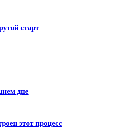
рутой старт
шнем дне
роен этот процесс