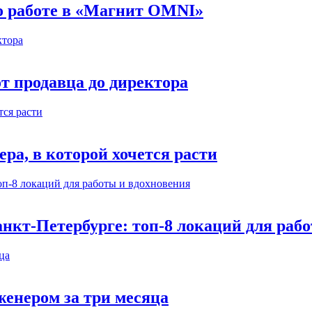
 о работе в «Магнит OMNI»
т продавца до директора
а, в которой хочется расти
нкт-Петербурге: топ-8 локаций для раб
енером за три месяца