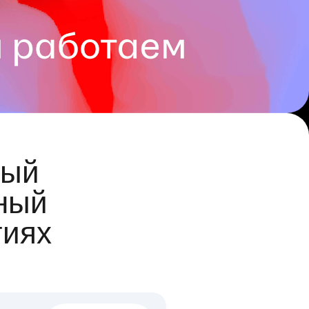
ый
ный
гиях