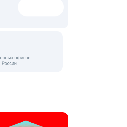
1522 тыс
вакансий
18 млн
енных офисов
й России
пользователей в день