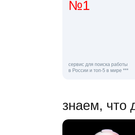
№1
1 мл
сервис для поиска работы
в России и топ-5 в мире ***
откликов на вак
знаем, что 