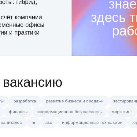
знае
оты: гибрид,
здесь 
 счёт компании
ременные офисы
раб
ии и практики
 вакансию
ты
разработка
развитие бизнеса и продажи
тестирован
финансы
информационная безопасность
маркетинг
 капиталов
hr
axo
информационные технологии
ю