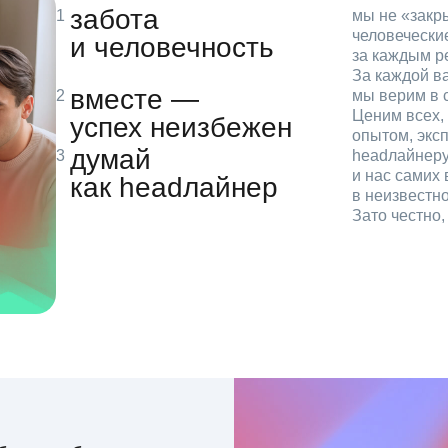
забота
мы не «зак
человечески
и человечность
за каждым р
За каждой в
вместе —
мы верим в с
Ценим всех, 
успех неизбежен
опытом, эксп
думай
headлайнеру
и нас самих 
как headлайнер
в неизвестн
Зато честно