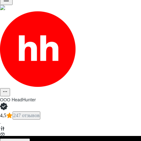
ООО
HeadHunter
4,5
247 отзывов
·