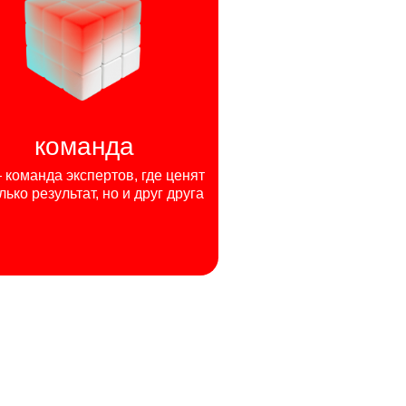
команда
команда экспертов, где ценят
лько результат, но и друг друга