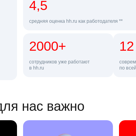
рд
4,5
средняя оценка hh.ru как работодателя **
2000+
68 млн
12
сотрудников уже работают
соврем
в hh.ru
резюме в базе
по все
ансии
для нас важно