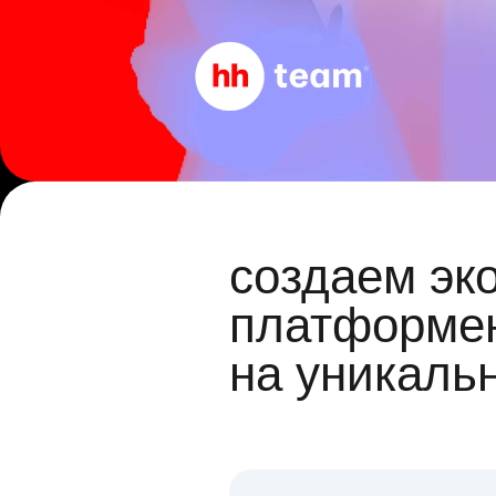
создаем эк
платформен
на уникаль