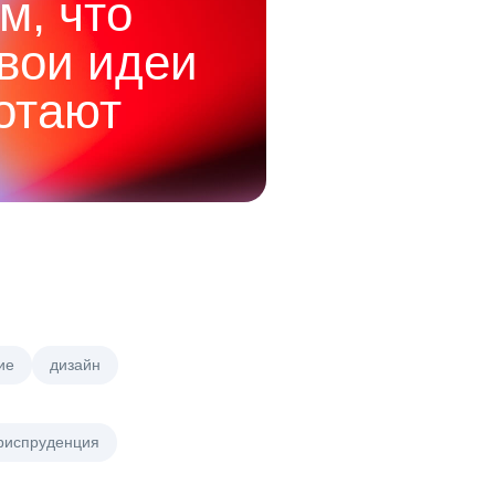
м, что
твои идеи
отают
ие
дизайн
риспруденция