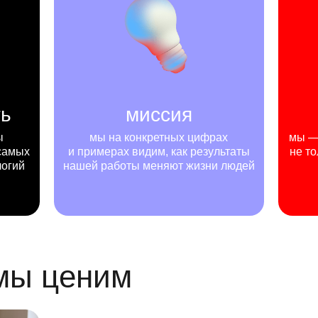
ть
миссия
ы
мы на конкретных цифрах
мы — 
самых
и примерах видим, как результаты
не то
логий
нашей работы меняют жизни людей
 мы ценим