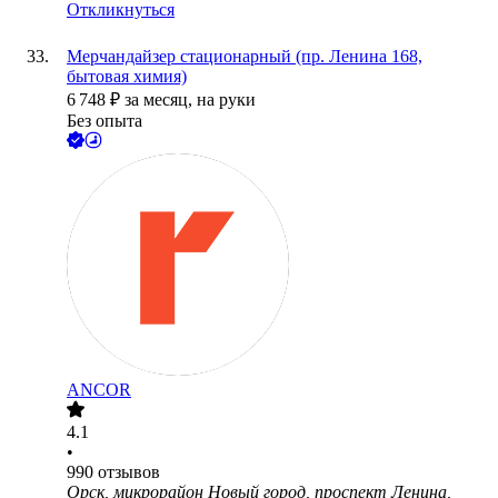
Откликнуться
Мерчандайзер стационарный (пр. Ленина 168,
бытовая химия)
6 748
₽
за месяц,
на руки
Без опыта
ANCOR
4.1
•
990
отзывов
Орск, микрорайон Новый город, проспект Ленина,