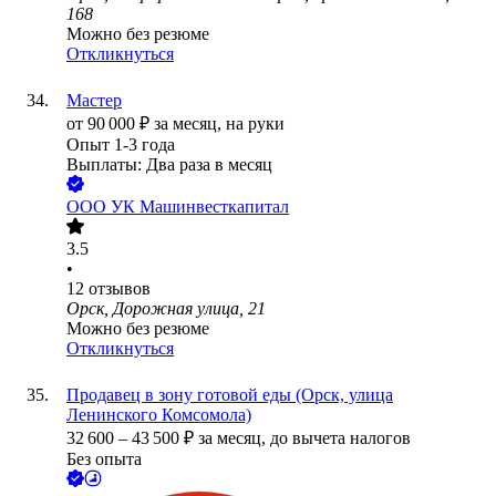
168
Можно без резюме
Откликнуться
Мастер
от
90 000
₽
за месяц,
на руки
Опыт 1-3 года
Выплаты: Два раза в месяц
ООО
УК Машинвесткапитал
3.5
•
12
отзывов
Орск, Дорожная улица, 21
Можно без резюме
Откликнуться
Продавец в зону готовой еды (Орск, улица
Ленинского Комсомола)
32 600
–
43 500
₽
за месяц,
до вычета налогов
Без опыта